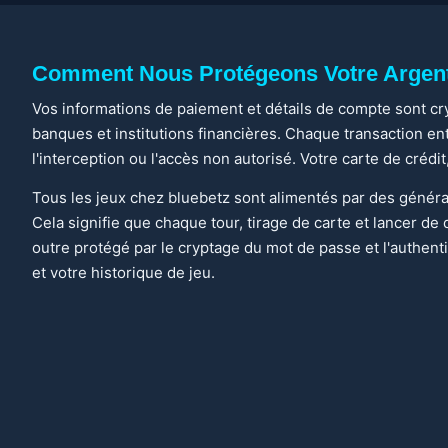
Comment Nous Protégeons Votre Argen
Vos informations de paiement et détails de compte sont cr
banques et institutions financières. Chaque transaction en
l'interception ou l'accès non autorisé. Votre carte de crédi
Tous les jeux chez bluebetz sont alimentés par des générat
Cela signifie que chaque tour, tirage de carte et lancer de
outre protégé par le cryptage du mot de passe et l'authent
et votre historique de jeu.