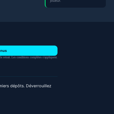
joueur.
onus
e retrait. Les conditions complètes s'appliquent.
miers dépôts. Déverrouillez