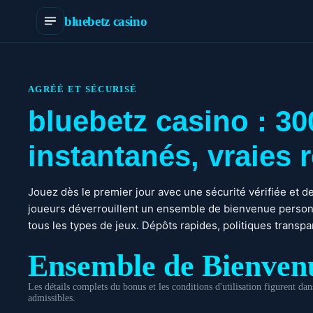
bluebetz casino
AGRÉÉ ET SÉCURISÉ
bluebetz casino : 30
instantanés, vraies
Jouez dès le premier jour avec une sécurité vérifiée et 
joueurs déverrouillent un ensemble de bienvenue personn
tous les types de jeux. Dépôts rapides, politiques transpa
Ensemble de Bienvenu
Les détails complets du bonus et les conditions d'utilisation figurent da
admissibles.