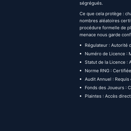
ségrégués.
Ce que cela protège : ch
nombres aléatoires certi
procédure formelle de pl
menace nous garde conf
Régulateur : Autorité
Numéro de Licence :
Statut de la Licence : 
Norme RNG : Certifiée
Audit Annuel : Requis 
Fonds des Joueurs : 
Plaintes : Accès direct