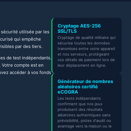
Cryptage AES-256
SSL/TLS
écurité utilisée par les
Cryptage de qualité militaire qui
sécurisé qui empêche
sécurise toutes les données
sibles par des tiers.
transmises entre votre appareil
et nos serveurs, protégeant
res de test indépendants.
vos détails de paiement lors de
é. Votre compte est en
leur déplacement en ligne.
ouvez accéder à vos fonds
Générateur de nombres
aléatoires certifié
eCOGRA
Les tests indépendants
confirment que nos jeux
produisent des résultats
aléatoires authentiques sans
prévisibilité, pistes d'audit ou
avantage vers la maison ou le