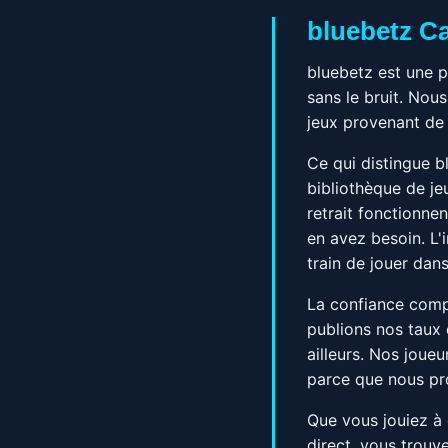
bluebetz C
bluebetz est une p
sans le bruit. Nou
jeux provenant de 
Ce qui distingue b
bibliothèque de je
retrait fonctionne
en avez besoin. L'
train de jouer dans
La confiance compt
publions nos taux 
ailleurs. Nos joue
parce que nous pr
Que vous jouiez à 
direct, vous trouv