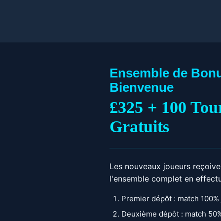
Ensemble de Bon
Bienvenue
£325 + 100 Tou
Gratuits
Les nouveaux joueurs reçoiven
l'ensemble complet en effect
Premier dépôt : match 100% j
Deuxième dépôt : match 50% 