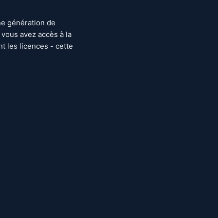
une génération de
 vous avez accès à la
t les licences - cette