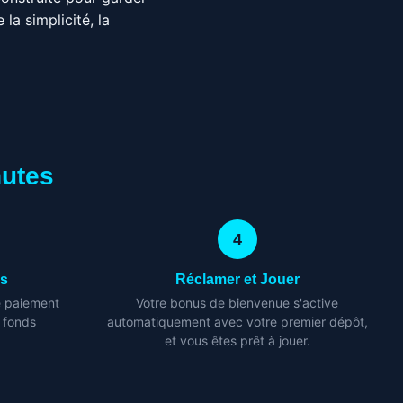
la simplicité, la
utes
4
ds
Réclamer et Jouer
e paiement
Votre bonus de bienvenue s'active
 fonds
automatiquement avec votre premier dépôt,
et vous êtes prêt à jouer.