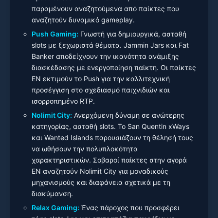
παραμένουν αναζητούμενα από παίκτες που
αναζητούν δυναμικό gameplay.
Push Gaming:
Γνωστή για δημιουργικά, ασταθή
slots με ξεχωριστά θέματα. Jammin Jars και Fat
Banker αποδείχνουν την ικανότητα ανάμιξης
διασκέδασης με ενεργοποίηση παίκτη. Οι παίκτες
EN εκτιμούν το Push για την καλλιτεχνική
προσέγγιση στο σχεδιασμό παιχνιδιών και
ισορροπημένο RTP.
Nolimit City:
Ανερχόμενη δύναμη σε ανώτερης
κατηγορίας, ασταθή slots. Το San Quentin xWays
και Wanted Islands παρουσιάζουν τη θέλησή τους
να ωθήσουν την πολυπλοκότητα
χαρακτηριστικών. Σοβαροί παίκτες στην αγορά
EN αναζητούν Nolimit City για μοναδικούς
μηχανισμούς και διαφάνεια σχετικά με τη
διακύμανση.
Relax Gaming:
Ένας πάροχος που προσφέρει