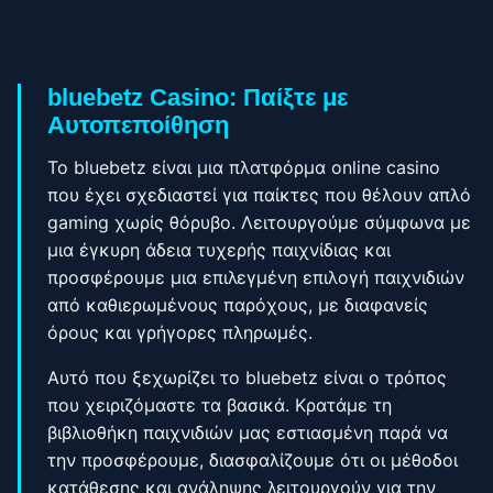
bluebetz Casino: Παίξτε με
Αυτοπεποίθηση
Το bluebetz είναι μια πλατφόρμα online casino
που έχει σχεδιαστεί για παίκτες που θέλουν απλό
gaming χωρίς θόρυβο. Λειτουργούμε σύμφωνα με
μια έγκυρη άδεια τυχερής παιχνίδιας και
προσφέρουμε μια επιλεγμένη επιλογή παιχνιδιών
από καθιερωμένους παρόχους, με διαφανείς
όρους και γρήγορες πληρωμές.
Αυτό που ξεχωρίζει το bluebetz είναι ο τρόπος
που χειριζόμαστε τα βασικά. Κρατάμε τη
βιβλιοθήκη παιχνιδιών μας εστιασμένη παρά να
την προσφέρουμε, διασφαλίζουμε ότι οι μέθοδοι
κατάθεσης και ανάληψης λειτουργούν για την