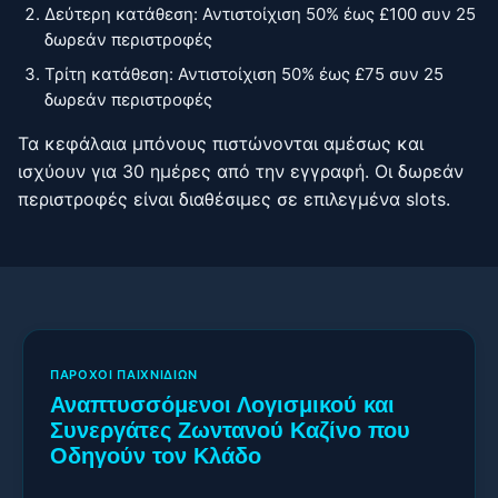
Δεύτερη κατάθεση: Αντιστοίχιση 50% έως £100 συν 25
δωρεάν περιστροφές
Τρίτη κατάθεση: Αντιστοίχιση 50% έως £75 συν 25
δωρεάν περιστροφές
Τα κεφάλαια μπόνους πιστώνονται αμέσως και
ισχύουν για 30 ημέρες από την εγγραφή. Οι δωρεάν
περιστροφές είναι διαθέσιμες σε επιλεγμένα slots.
ΠΆΡΟΧΟΙ ΠΑΙΧΝΙΔΙΏΝ
Αναπτυσσόμενοι Λογισμικού και
Συνεργάτες Ζωντανού Καζίνο που
Οδηγούν τον Κλάδο