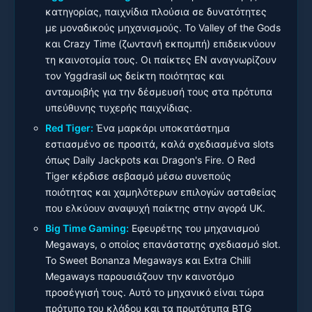
κατηγορίας, παιχνίδια πλούσια σε δυνατότητες
με μοναδικούς μηχανισμούς. Το Valley of the Gods
και Crazy Time (ζωντανή εκπομπή) επιδεικνύουν
τη καινοτομία τους. Οι παίκτες EN αναγνωρίζουν
τον Yggdrasil ως δείκτη ποιότητας και
ανταμοιβής για την δέσμευσή τους στα πρότυπα
υπεύθυνης τυχερής παιχνίδιας.
Red Tiger:
Ένα μαρκάρι υποκατάστημα
εστιασμένο σε προσιτά, καλά σχεδιασμένα slots
όπως Daily Jackpots και Dragon's Fire. Ο Red
Tiger κέρδισε σεβασμό μέσω συνεπούς
ποιότητας και χαμηλότερων επιλογών ασταθείας
που ελκύουν αναψυχή παίκτης στην αγορά UK.
Big Time Gaming:
Εφευρέτης του μηχανισμού
Megaways, ο οποίος επανάστατης σχεδιασμό slot.
Το Sweet Bonanza Megaways και Extra Chilli
Megaways παρουσιάζουν την καινοτόμο
προσέγγισή τους. Αυτό το μηχανικό είναι τώρα
πρότυπο του κλάδου και τα πρωτότυπα BTG