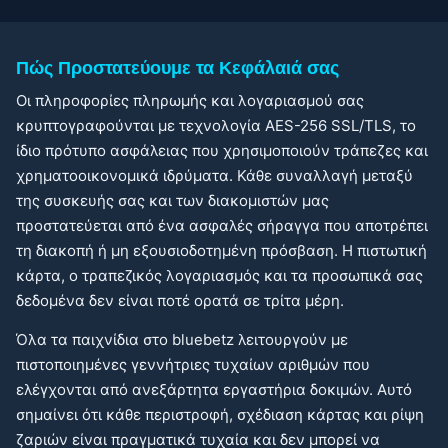
Πώς Προστατεύουμε τα Κεφάλαιά σας
Οι πληροφορίες πληρωμής και λογαριασμού σας
κρυπτογραφούνται με τεχνολογία AES-256 SSL/TLS, το
ίδιο πρότυπο ασφάλειας που χρησιμοποιούν τράπεζες και
χρηματοοικονομικά ιδρύματα. Κάθε συναλλαγή μεταξύ
της συσκευής σας και των διακομιστών μας
προστατεύεται από ένα ασφαλές σήραγγα που αποτρέπει
τη διακοπή ή μη εξουσιοδοτημένη πρόσβαση. Η πιστωτική
κάρτα, ο τραπεζικός λογαριασμός και τα προσωπικά σας
δεδομένα δεν είναι ποτέ ορατά σε τρίτα μέρη.
Όλα τα παιχνίδια στο bluebetz λειτουργούν με
πιστοποιημένες γεννήτριες τυχαίων αριθμών που
ελέγχονται από ανεξάρτητα εργαστήρια δοκιμών. Αυτό
σημαίνει ότι κάθε περιστροφή, σχέδιαση κάρτας και ρίψη
ζαριών είναι πραγματικά τυχαία και δεν μπορεί να